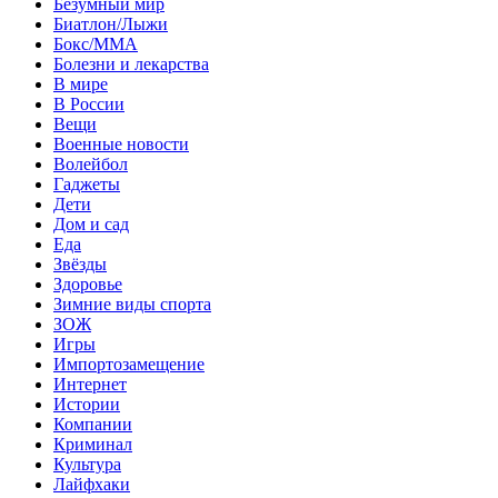
Безумный мир
Биатлон/Лыжи
Бокс/MMA
Болезни и лекарства
В мире
В России
Вещи
Военные новости
Волейбол
Гаджеты
Дети
Дом и сад
Еда
Звёзды
Здоровье
Зимние виды спорта
ЗОЖ
Игры
Импортозамещение
Интернет
Истории
Компании
Криминал
Культура
Лайфхаки