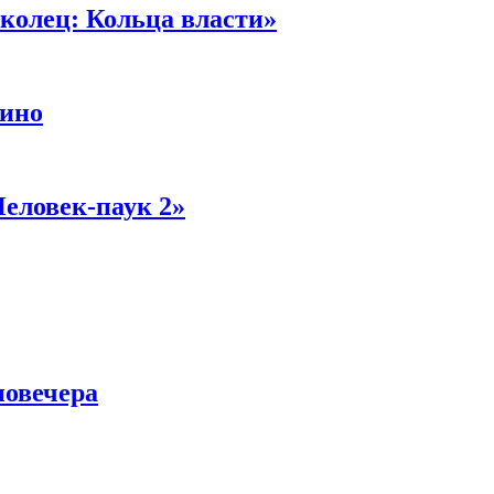
колец: Кольца власти»
кино
Человек-паук 2»
новечера