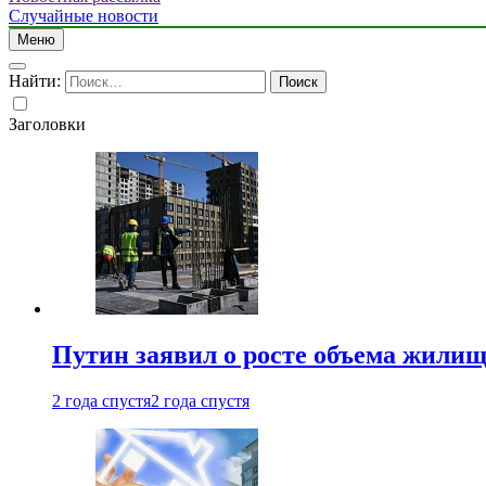
Случайные новости
Меню
Найти:
Заголовки
Путин заявил о росте объема жилищ
2 года спустя
2 года спустя