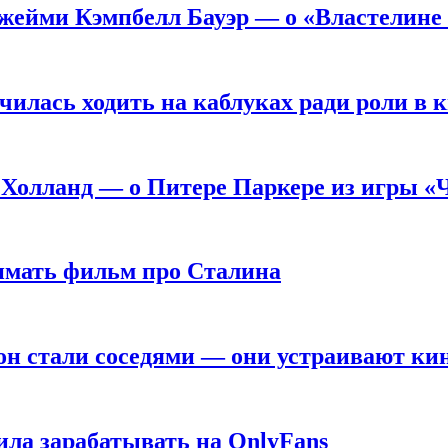
жейми Кэмпбелл Бауэр — о «Властелине 
чилась ходить на каблуках ради роли в 
 Холланд — о Питере Паркере из игры «
нимать фильм про Сталина
он стали соседями — они устраивают ки
ила зарабатывать на OnlyFans