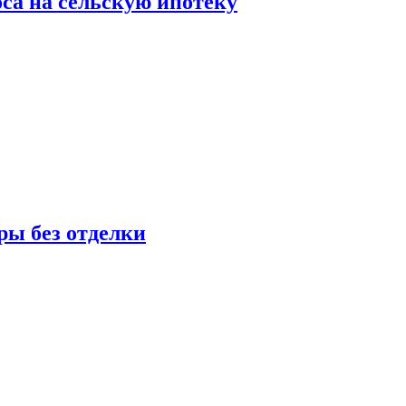
оса на сельскую ипотеку
ры без отделки