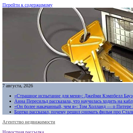
Перейти к содержимому
7 августа, 2026
«Страшное испытание для меня»: Джейми Кэмпбелл Бауэр
Анна Пересильд рассказала, что научилась ходить на каб
«Он более накачанный, чем я»: Том Холланд — о Питере 
Бортко рассказал, почему решил снимать фильм про Стал
Агентство недвижимости
Новостная рассылка