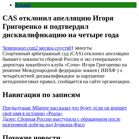
Хоккей
CAS отклонил апелляцию Игоря
Григоренко и подтвердил
дисквалификацию на четыре года
Чемпионат.com
2 месяца спустя
0
1 минуты
Спортивный арбитражный суд (CAS) отклонил апелляцию
бывшего хоккеиста сборной России и экс-генерального
директора хоккейного клуба «Сочи» Игоря Григоренко на
решение Международной федерации хоккея ( ИИХФ ) о
четырёхлетней дисквалификации за нарушение
антидопинговых правил, сообщается на сайте организации.
Навигация по записям
Предыдущая:
Мбаппе рассказал что будет, если он впишет
своё имя в историю «Реала»
Далее:
Сборная России выступила с обращением после
разгромной победы над Буркина-Фасо
Похожие новости