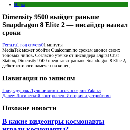
Игры
Dimensity 9500 выйдет раньше
Snapdragon 8 Elite 2 — инсайдер назвал
сроки
Ferra.ru
1 год спустя
0
1 минуты
MediaTek может обойти Qualcomm по срокам анонса своих
топовых чипов. Согласно утечке от инсайдера Digital Chat
Station, Dimensity 9500 представят раньше Snapdragon 8 Elite 2,
дебют которого намечен на конец…
Навигация по записям
Предыдущая:
Лучшие мини-игры в серии Yakuza
Далее:
Логический контроллер. История и устройство
Похожие новости
В какие видеоигры космонавты
играли космонавты?