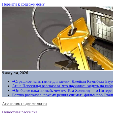
Перейти к содержимому
9 августа, 2026
«Страшное испытание для меня»: Джейми Кэмпбелл Бауэр
Анна Пересильд рассказала, что научилась ходить на каб
«Он более накачанный, чем я»: Том Холланд — о Питере 
Бортко рассказал, почему решил снимать фильм про Стал
Агентство недвижимости
Новостная рассылка