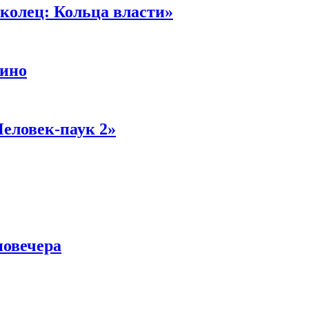
колец: Кольца власти»
кино
Человек-паук 2»
новечера