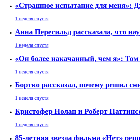
«Страшное испытание для меня»: Д
1 неделя спустя
Анна Пересильд рассказала, что нау
1 неделя спустя
«Он более накачанный, чем я»: Том
1 неделя спустя
Бортко рассказал, почему решил с
1 неделя спустя
Кристофер Нолан и Роберт Паттинс
1 неделя спустя
85-летняя звезда фильма «Нет» реш