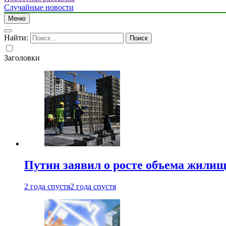
Случайные новости
Меню
Найти:
Заголовки
Путин заявил о росте объема жилищ
2 года спустя
2 года спустя