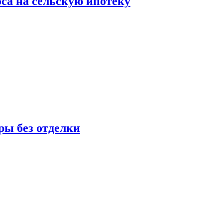
оса на сельскую ипотеку
ры без отделки