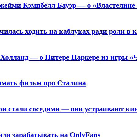
жейми Кэмпбелл Бауэр — о «Властелине 
чилась ходить на каблуках ради роли в 
 Холланд — о Питере Паркере из игры «
нимать фильм про Сталина
он стали соседями — они устраивают ки
ила зарабатывать на OnlyFans