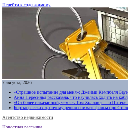
Перейти к содержимому
7 августа, 2026
«Страшное испытание для меня»: Джейми Кэмпбелл Бауэр
Анна Пересильд рассказала, что научилась ходить на каб
«Он более накачанный, чем я»: Том Холланд — о Питере 
Бортко рассказал, почему решил снимать фильм про Стал
Агентство недвижимости
Новостная рассылка