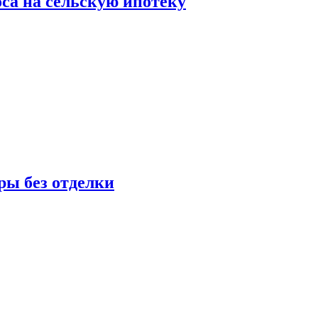
оса на сельскую ипотеку
ры без отделки