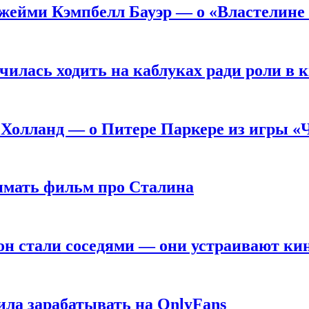
жейми Кэмпбелл Бауэр — о «Властелине 
чилась ходить на каблуках ради роли в 
 Холланд — о Питере Паркере из игры «
нимать фильм про Сталина
он стали соседями — они устраивают ки
ила зарабатывать на OnlyFans