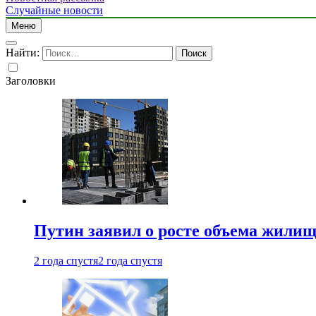
Случайные новости
Меню
Найти:
Заголовки
Путин заявил о росте объема жилищ
2 года спустя
2 года спустя