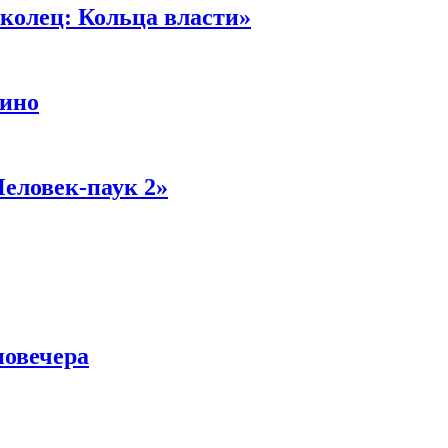
колец: Кольца власти»
кино
Человек-паук 2»
новечера