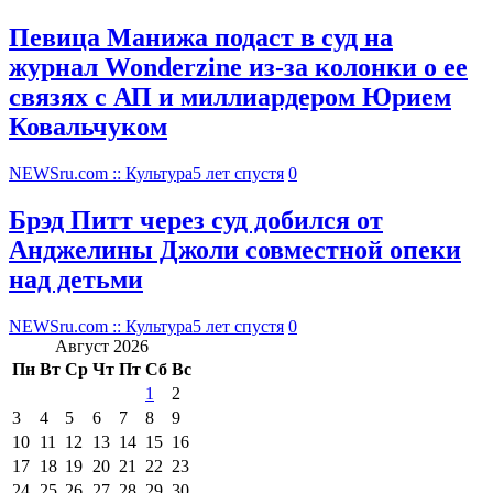
Певица Манижа подаст в суд на
журнал Wonderzine из-за колонки о ее
связях с АП и миллиардером Юрием
Ковальчуком
NEWSru.com :: Культура
5 лет спустя
0
Брэд Питт через суд добился от
Анджелины Джоли совместной опеки
над детьми
NEWSru.com :: Культура
5 лет спустя
0
Август 2026
Пн
Вт
Ср
Чт
Пт
Сб
Вс
1
2
3
4
5
6
7
8
9
10
11
12
13
14
15
16
17
18
19
20
21
22
23
24
25
26
27
28
29
30