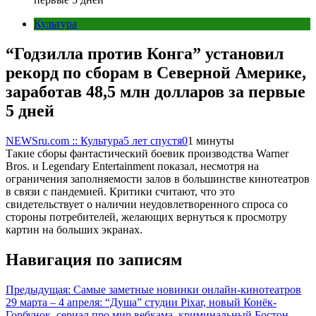
Культура
“Годзилла против Конга” установил
рекорд по сборам в Северной Америке,
заработав 48,5 млн долларов за первые
5 дней
NEWSru.com :: Культура
5 лет спустя
0
1 минуты
Такие сборы фантастический боевик производства Warner
Bros. и Legendary Entertainment показал, несмотря на
ограничения заполняемости залов в большинстве кинотеатров
в связи с пандемией. Критики считают, что это
свидетельствует о наличии неудовлетворенного спроса со
стороны потребителей, желающих вернуться к просмотру
картин на больших экранах.
Навигация по записям
Предыдущая:
Самые заметные новинки онлайн-кинотеатров
29 марта – 4 апреля: “Душа” студии Pixar, новый Конёк-
Горбунок, сериал про мир вебкама, криминальный Бостон