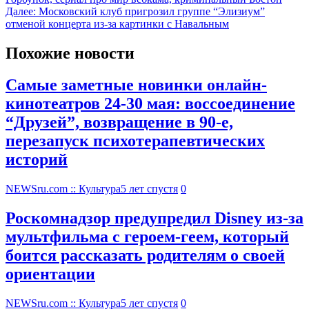
Далее:
Московский клуб пригрозил группе “Элизиум”
отменой концерта из-за картинки с Навальным
Похожие новости
Самые заметные новинки онлайн-
кинотеатров 24-30 мая: воссоединение
“Друзей”, возвращение в 90-е,
перезапуск психотерапевтических
историй
NEWSru.com :: Культура
5 лет спустя
0
Роскомнадзор предупредил Disney из-за
мультфильма c героем-геем, который
боится рассказать родителям о своей
ориентации
NEWSru.com :: Культура
5 лет спустя
0