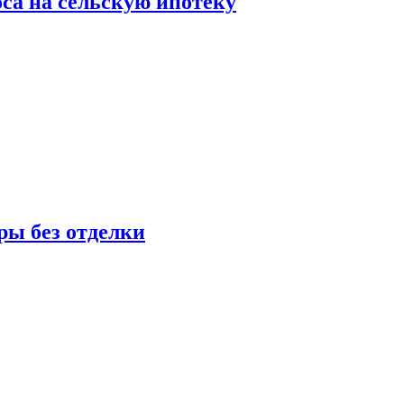
оса на сельскую ипотеку
ры без отделки