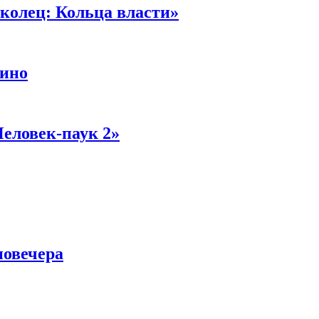
колец: Кольца власти»
кино
Человек-паук 2»
новечера