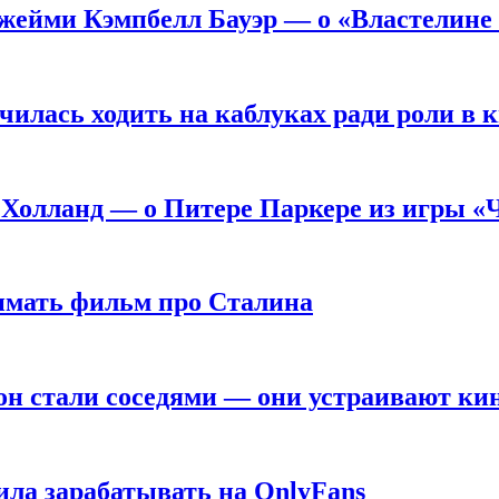
жейми Кэмпбелл Бауэр — о «Властелине 
чилась ходить на каблуках ради роли в 
 Холланд — о Питере Паркере из игры «
нимать фильм про Сталина
он стали соседями — они устраивают ки
ила зарабатывать на OnlyFans