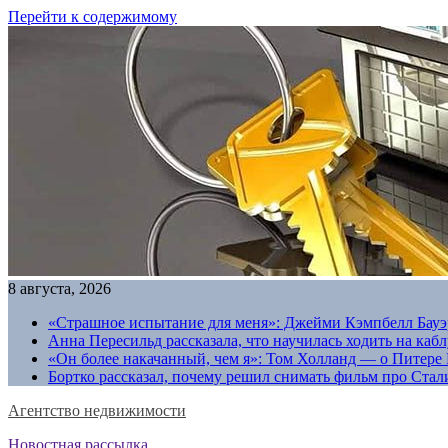
Перейти к содержимому
8 августа, 2026
«Страшное испытание для меня»: Джейми Кэмпбелл Бауэр
Анна Пересильд рассказала, что научилась ходить на каб
«Он более накачанный, чем я»: Том Холланд — о Питере 
Бортко рассказал, почему решил снимать фильм про Стал
Агентство недвижимости
Новостная рассылка