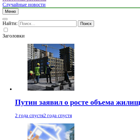
Случайные новости
Меню
Найти:
Заголовки
Путин заявил о росте объема жилищ
2 года спустя
2 года спустя