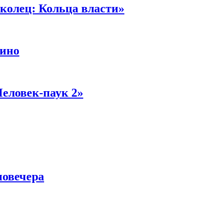
колец: Кольца власти»
кино
Человек-паук 2»
новечера