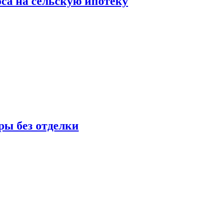
оса на сельскую ипотеку
ры без отделки