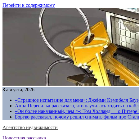
Перейти к содержимому
8 августа, 2026
«Страшное испытание для меня»: Джейми Кэмпбелл Бауэр
Анна Пересильд рассказала, что научилась ходить на каб
«Он более накачанный, чем я»: Том Холланд — о Питере 
Бортко рассказал, почему решил снимать фильм про Стал
Агентство недвижимости
Новостная рассылка