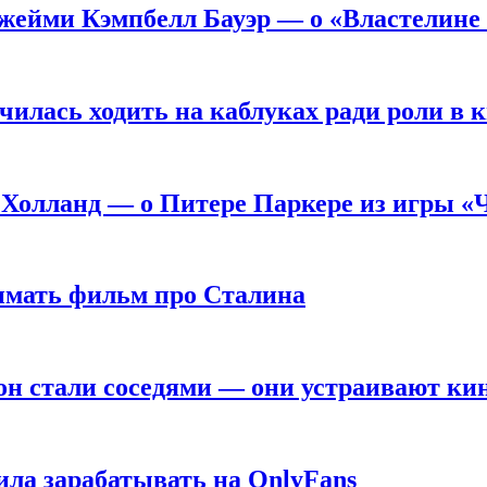
жейми Кэмпбелл Бауэр — о «Властелине 
чилась ходить на каблуках ради роли в 
 Холланд — о Питере Паркере из игры «
нимать фильм про Сталина
он стали соседями — они устраивают ки
ила зарабатывать на OnlyFans