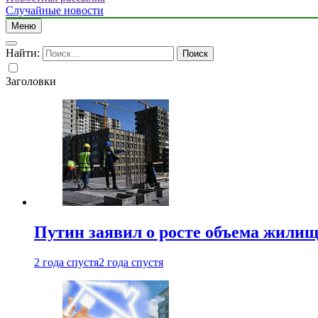
Случайные новости
Меню
Найти:
Заголовки
Путин заявил о росте объема жилищ
2 года спустя
2 года спустя