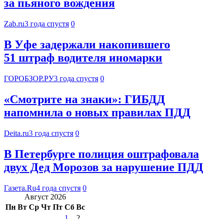
за пьяного вождения
Zab.ru
3 года спустя
0
В Уфе задержали накопившего
51 штраф водителя иномарки
ГОРОБЗОР.РУ
3 года спустя
0
«Смотрите на знаки»: ГИБДД
напомнила о новых правилах ПДД
Deita.ru
3 года спустя
0
В Петербурге полиция оштрафовала
двух Дед Морозов за нарушение ПДД
Газета.Ru
4 года спустя
0
Август 2026
Пн
Вт
Ср
Чт
Пт
Сб
Вс
1
2