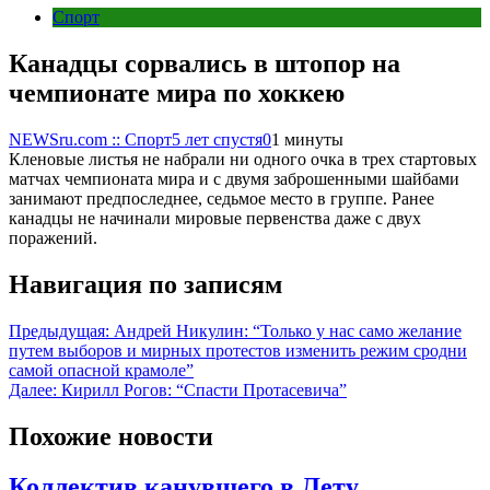
Спорт
Канадцы сорвались в штопор на
чемпионате мира по хоккею
NEWSru.com :: Спорт
5 лет спустя
0
1 минуты
Кленовые листья не набрали ни одного очка в трех стартовых
матчах чемпионата мира и с двумя заброшенными шайбами
занимают предпоследнее, седьмое место в группе. Ранее
канадцы не начинали мировые первенства даже с двух
поражений.
Навигация по записям
Предыдущая:
Андрей Никулин: “Только у нас само желание
путем выборов и мирных протестов изменить режим сродни
самой опасной крамоле”
Далее:
Кирилл Рогов: “Спасти Протасевича”
Похожие новости
Коллектив канувшего в Лету