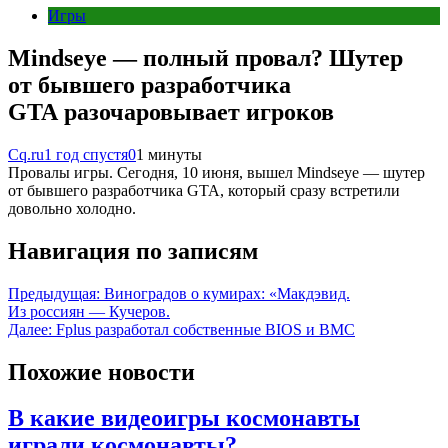
Игры
Mindseye — полный провал? Шутер
от бывшего разработчика
GTA разочаровывает игроков
Cq.ru
1 год спустя
0
1 минуты
Провалы игры. Сегодня, 10 июня, вышел Mindseye — шутер
от бывшего разработчика GTA, который сразу встретили
довольно холодно.
Навигация по записям
Предыдущая:
Виноградов о кумирах: «Макдэвид.
Из россиян — Кучеров.
Далее:
Fplus разработал собственные BIOS и BMC
Похожие новости
В какие видеоигры космонавты
играли космонавты?