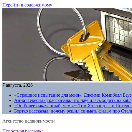
Перейти к содержимому
7 августа, 2026
«Страшное испытание для меня»: Джейми Кэмпбелл Бауэр
Анна Пересильд рассказала, что научилась ходить на каб
«Он более накачанный, чем я»: Том Холланд — о Питере 
Бортко рассказал, почему решил снимать фильм про Стал
Агентство недвижимости
Новостная рассылка