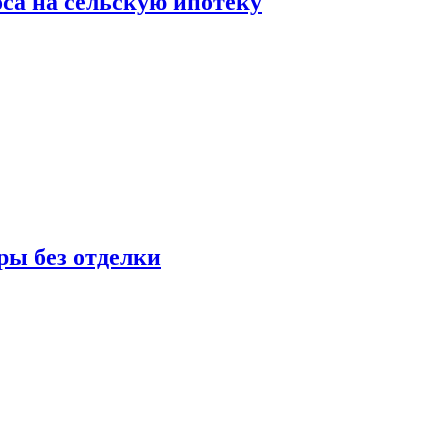
оса на сельскую ипотеку
ры без отделки