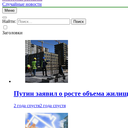
Случайные новости
Меню
Найти:
Заголовки
Путин заявил о росте объема жилищ
2 года спустя
2 года спустя