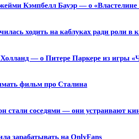
жейми Кэмпбелл Бауэр — о «Властелине 
чилась ходить на каблуках ради роли в 
 Холланд — о Питере Паркере из игры «
нимать фильм про Сталина
он стали соседями — они устраивают ки
ила зарабатывать на OnlyFans