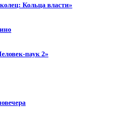
колец: Кольца власти»
кино
Человек-паук 2»
новечера