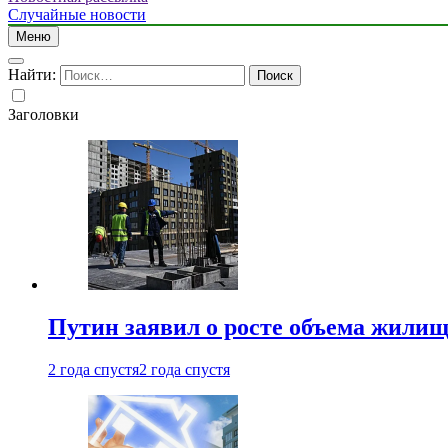
Случайные новости
Меню
Найти:
Заголовки
Путин заявил о росте объема жилищ
2 года спустя
2 года спустя