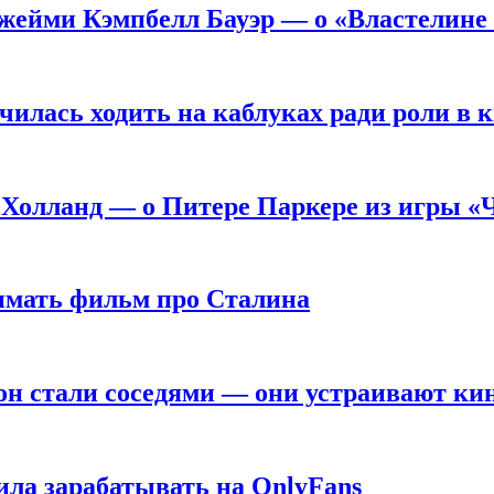
жейми Кэмпбелл Бауэр — о «Властелине 
чилась ходить на каблуках ради роли в 
 Холланд — о Питере Паркере из игры «
нимать фильм про Сталина
он стали соседями — они устраивают ки
ила зарабатывать на OnlyFans