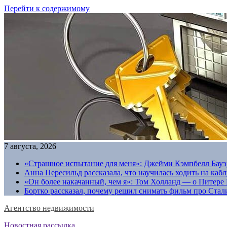
Перейти к содержимому
7 августа, 2026
«Страшное испытание для меня»: Джейми Кэмпбелл Бауэр
Анна Пересильд рассказала, что научилась ходить на каб
«Он более накачанный, чем я»: Том Холланд — о Питере 
Бортко рассказал, почему решил снимать фильм про Стал
Агентство недвижимости
Новостная рассылка