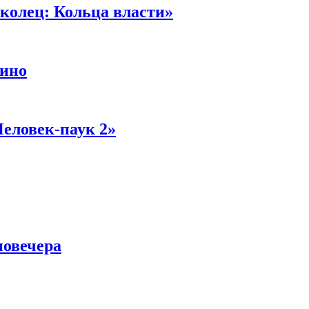
колец: Кольца власти»
кино
Человек-паук 2»
новечера