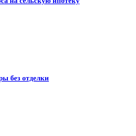
оса на сельскую ипотеку
ры без отделки