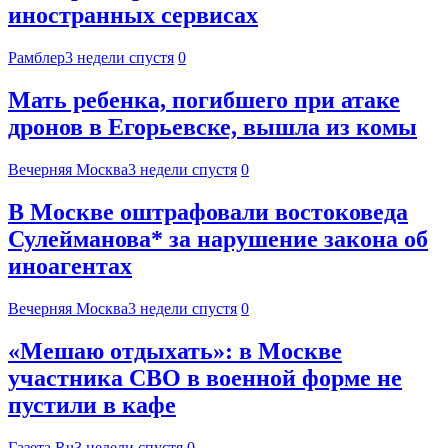
иностранных сервисах
Рамблер
3 недели спустя
0
Мать ребенка, погибшего при атаке
дронов в Егорьевске, вышла из комы
Вечерняя Москва
3 недели спустя
0
В Москве оштрафовали востоковеда
Сулейманова* за нарушение закона об
иноагентах
Вечерняя Москва
3 недели спустя
0
«Мешаю отдыхать»: в Москве
участника СВО в военной форме не
пустили в кафе
Газета.Ru
3 недели спустя
0