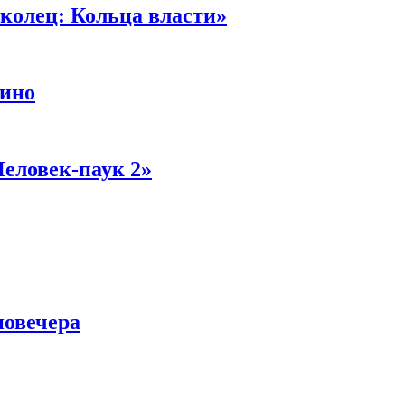
колец: Кольца власти»
кино
Человек-паук 2»
новечера