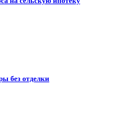
оса на сельскую ипотеку
ры без отделки