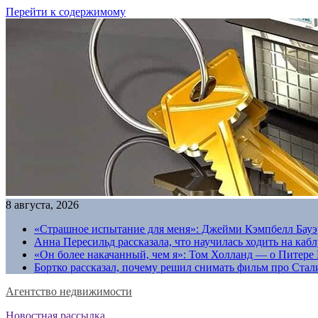
Перейти к содержимому
8 августа, 2026
«Страшное испытание для меня»: Джейми Кэмпбелл Бауэр
Анна Пересильд рассказала, что научилась ходить на каб
«Он более накачанный, чем я»: Том Холланд — о Питере 
Бортко рассказал, почему решил снимать фильм про Стал
Агентство недвижимости
Новостная рассылка