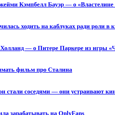
жейми Кэмпбелл Бауэр — о «Властелине 
чилась ходить на каблуках ради роли в 
 Холланд — о Питере Паркере из игры «
нимать фильм про Сталина
он стали соседями — они устраивают ки
ила зарабатывать на OnlyFans