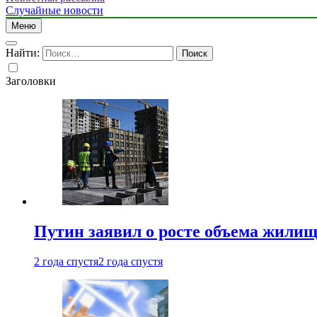
Случайные новости
Меню
Найти:
Заголовки
Путин заявил о росте объема жилищ
2 года спустя
2 года спустя