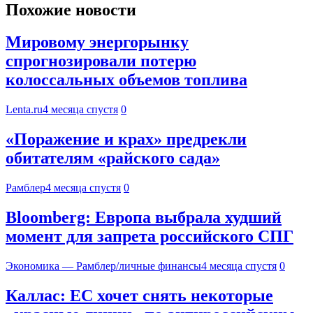
Похожие новости
Мировому энергорынку
спрогнозировали потерю
колоссальных объемов топлива
Lenta.ru
4 месяца спустя
0
«Поражение и крах» предрекли
обитателям «райского сада»
Рамблер
4 месяца спустя
0
Bloomberg: Европа выбрала худший
момент для запрета российского СПГ
Экономика — Рамблер/личные финансы
4 месяца спустя
0
Каллас: ЕС хочет снять некоторые