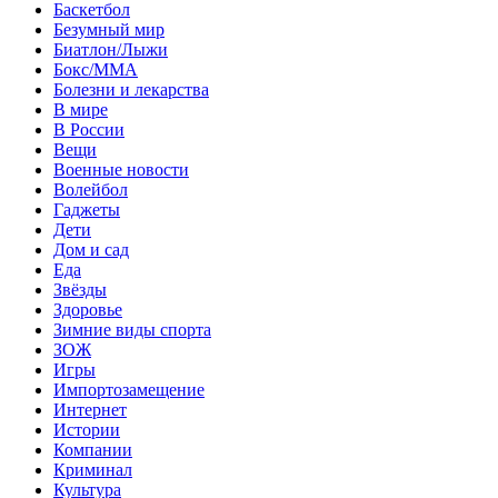
Баскетбол
Безумный мир
Биатлон/Лыжи
Бокс/MMA
Болезни и лекарства
В мире
В России
Вещи
Военные новости
Волейбол
Гаджеты
Дети
Дом и сад
Еда
Звёзды
Здоровье
Зимние виды спорта
ЗОЖ
Игры
Импортозамещение
Интернет
Истории
Компании
Криминал
Культура