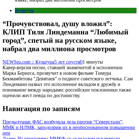
Культура
“Прочувствовал, душу вложил”:
КЛИП Тиля Линдеманна “Любимый
город”, спетый на русском языке,
набрал два миллиона просмотров
NEWSru.com :: Культура
5 лет спустя
0
1 минуты
Кавер-версия песни, ставшей знаменитой в исполнении
Марка Бернеса, прозвучит в новом фильме Тимура
Бекмамбетова "Девятаев" о подвиге советского летчика. Сам
Линдеманн назвал это исполнение вкладом в дружбу и
понимание между народами: российские поклонники также
оценили жест певца по достоинству.
Навигация по записям
Предыдущая:
ФАС возбудила дела против “Северстали”,
ММК и НЛМК, заподозрив их в необоснованном повышении
цен
Далее:
Из программы ММКФ со скандалом исключили