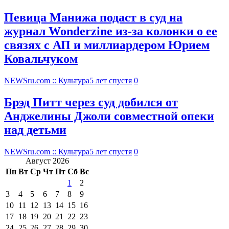
Певица Манижа подаст в суд на
журнал Wonderzine из-за колонки о ее
связях с АП и миллиардером Юрием
Ковальчуком
NEWSru.com :: Культура
5 лет спустя
0
Брэд Питт через суд добился от
Анджелины Джоли совместной опеки
над детьми
NEWSru.com :: Культура
5 лет спустя
0
Август 2026
Пн
Вт
Ср
Чт
Пт
Сб
Вс
1
2
3
4
5
6
7
8
9
10
11
12
13
14
15
16
17
18
19
20
21
22
23
24
25
26
27
28
29
30