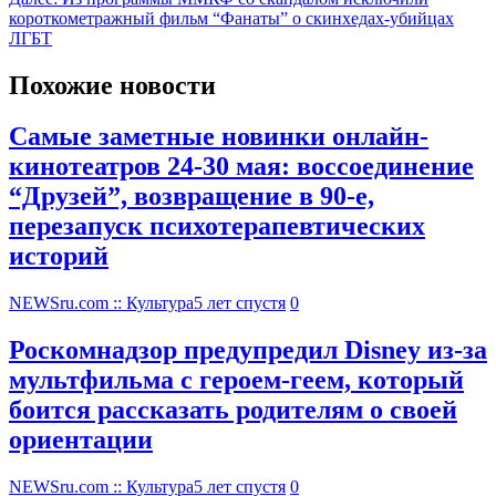
короткометражный фильм “Фанаты” о скинхедах-убийцах
ЛГБТ
Похожие новости
Самые заметные новинки онлайн-
кинотеатров 24-30 мая: воссоединение
“Друзей”, возвращение в 90-е,
перезапуск психотерапевтических
историй
NEWSru.com :: Культура
5 лет спустя
0
Роскомнадзор предупредил Disney из-за
мультфильма c героем-геем, который
боится рассказать родителям о своей
ориентации
NEWSru.com :: Культура
5 лет спустя
0