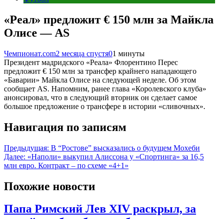
«Реал» предложит € 150 млн за Майкла
Олисе — AS
Чемпионат.com
2 месяца спустя
0
1 минуты
Президент мадридского «Реала» Флорентино Перес
предложит € 150 млн за трансфер крайнего нападающего
«Баварии» Майкла Олисе на следующей неделе. Об этом
сообщает AS. Напомним, ранее глава «Королевского клуба»
анонсировал, что в следующий вторник он сделает самое
большое предложение о трансфере в истории «сливочных».
Навигация по записям
Предыдущая:
В “Ростове” высказались о будущем Мохеби
Далее:
«Наполи» выкупил Алиссона у «Спортинга» за 16,5
млн евро. Контракт – по схеме «4+1»
Похожие новости
Папа Римский Лев XIV раскрыл, за