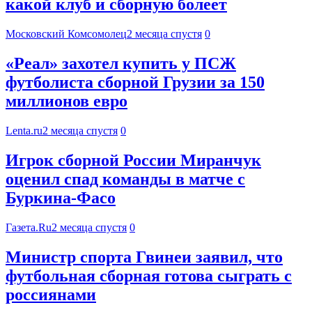
какой клуб и сборную болеет
Московский Комсомолец
2 месяца спустя
0
«Реал» захотел купить у ПСЖ
футболиста сборной Грузии за 150
миллионов евро
Lenta.ru
2 месяца спустя
0
Игрок сборной России Миранчук
оценил спад команды в матче с
Буркина-Фасо
Газета.Ru
2 месяца спустя
0
Министр спорта Гвинеи заявил, что
футбольная сборная готова сыграть с
россиянами