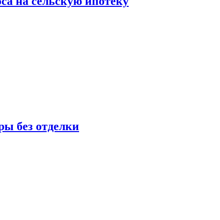
оса на сельскую ипотеку
ры без отделки