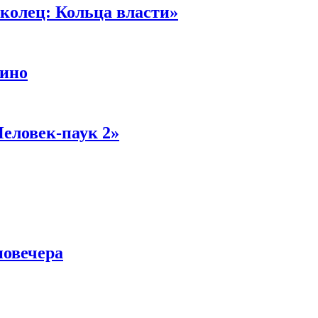
колец: Кольца власти»
кино
Человек-паук 2»
новечера