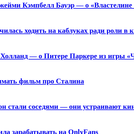
жейми Кэмпбелл Бауэр — о «Властелине 
чилась ходить на каблуках ради роли в 
 Холланд — о Питере Паркере из игры «
нимать фильм про Сталина
он стали соседями — они устраивают ки
ила зарабатывать на OnlyFans