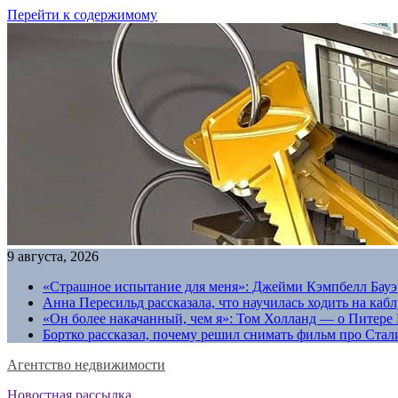
Перейти к содержимому
9 августа, 2026
«Страшное испытание для меня»: Джейми Кэмпбелл Бауэр
Анна Пересильд рассказала, что научилась ходить на каб
«Он более накачанный, чем я»: Том Холланд — о Питере 
Бортко рассказал, почему решил снимать фильм про Стал
Агентство недвижимости
Новостная рассылка