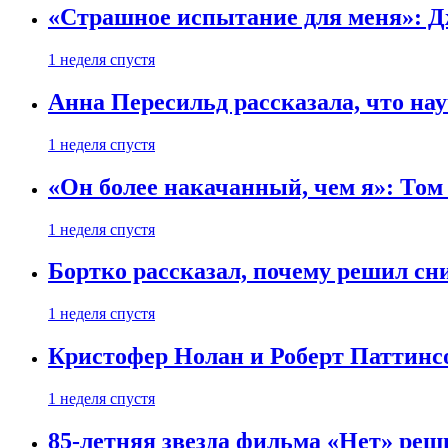
«Страшное испытание для меня»: Д
1 неделя спустя
Анна Пересильд рассказала, что нау
1 неделя спустя
«Он более накачанный, чем я»: Том
1 неделя спустя
Бортко рассказал, почему решил с
1 неделя спустя
Кристофер Нолан и Роберт Паттинс
1 неделя спустя
85-летняя звезда фильма «Нет» реш