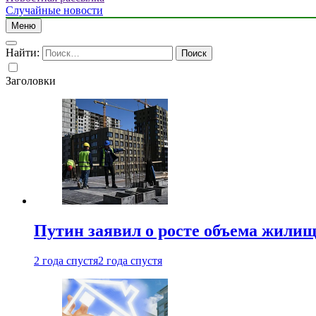
Случайные новости
Меню
Найти:
Заголовки
Путин заявил о росте объема жилищ
2 года спустя
2 года спустя