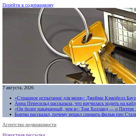
Перейти к содержимому
7 августа, 2026
«Страшное испытание для меня»: Джейми Кэмпбелл Бауэр
Анна Пересильд рассказала, что научилась ходить на каб
«Он более накачанный, чем я»: Том Холланд — о Питере 
Бортко рассказал, почему решил снимать фильм про Стал
Агентство недвижимости
Новостная рассылка