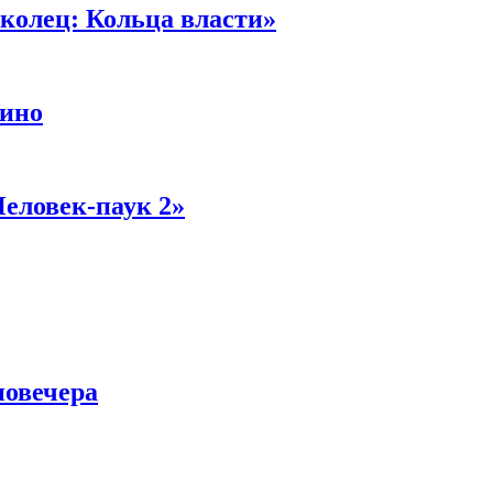
колец: Кольца власти»
кино
Человек-паук 2»
новечера