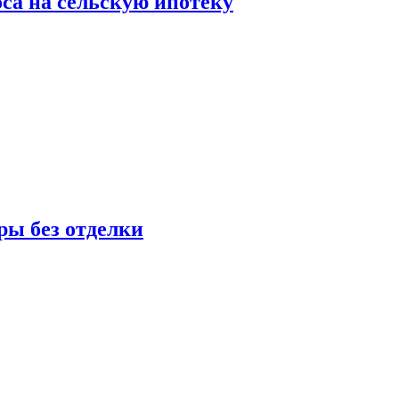
оса на сельскую ипотеку
ры без отделки