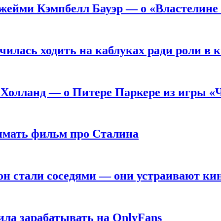
жейми Кэмпбелл Бауэр — о «Властелине 
чилась ходить на каблуках ради роли в 
 Холланд — о Питере Паркере из игры «
нимать фильм про Сталина
он стали соседями — они устраивают ки
ила зарабатывать на OnlyFans