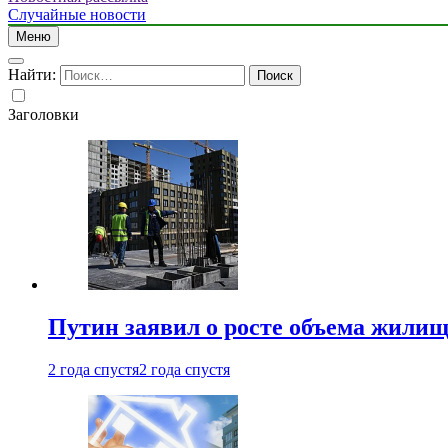
Случайные новости
Меню
Найти:
Заголовки
Путин заявил о росте объема жилищ
2 года спустя
2 года спустя