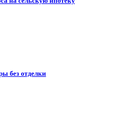
оса на сельскую ипотеку
ры без отделки