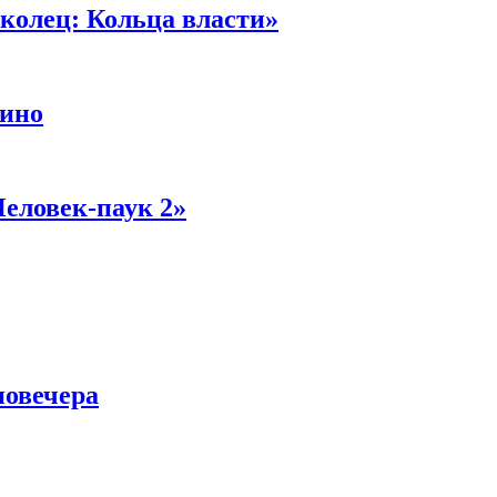
колец: Кольца власти»
кино
Человек-паук 2»
новечера