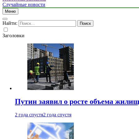
Случайные новости
Меню
Найти:
Заголовки
Путин заявил о росте объема жилищ
2 года спустя
2 года спустя