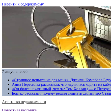
Перейти к содержимому
7 августа, 2026
«Страшное испытание для меня»: Джейми Кэмпбелл Бауэр
Анна Пересильд рассказала, что научилась ходить на каб
«Он более накачанный, чем я»: Том Холланд — о Питере 
Бортко рассказал, почему решил снимать фильм про Стал
Агентство недвижимости
Новостная рассылка