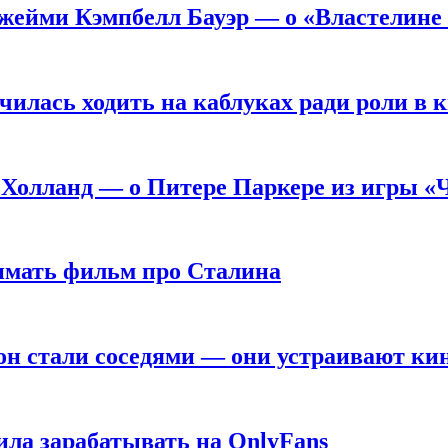
жейми Кэмпбелл Бауэр — о «Властелине 
чилась ходить на каблуках ради роли в 
 Холланд — о Питере Паркере из игры «
нимать фильм про Сталина
он стали соседями — они устраивают ки
ила зарабатывать на OnlyFans