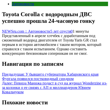
Автоновости
Toyota Corolla с водородным ДВС
успешно прошла 24-часовую гонку
NEWSru.com :: Автоновости
5 лет спустя
0
1 минуты
Представленный в апреле хэтчбек с доработанным под
сжиженный водород двигателем от Toyota Yaris GR стал
первым в истории автомобилем с таким мотором, который
справился с таким испытанием. Однако составить
конкуренцию бензиновым соперникам он не смог.
Навигация по записям
Предыдущая:
У бывшего губернатора Хабаровского края
Фургала появился постковидный синдром
Далее:
Певица Манижа подаст в суд на журнал Wonderzine из-
за колонки о ее связях с АП и миллиардером Юрием
Ковальчуком
Похожие новости