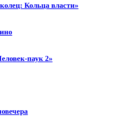
колец: Кольца власти»
кино
Человек-паук 2»
новечера