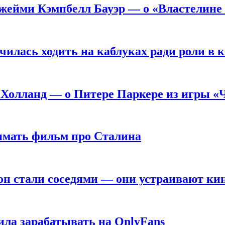
жейми Кэмпбелл Бауэр — о «Властелине 
чилась ходить на каблуках ради роли в 
 Холланд — о Питере Паркере из игры «
нимать фильм про Сталина
он стали соседями — они устраивают ки
ила зарабатывать на OnlyFans