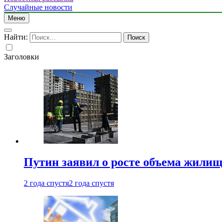
Случайные новости
Меню
Найти:
Заголовки
Путин заявил о росте объема жилищ
2 года спустя
2 года спустя