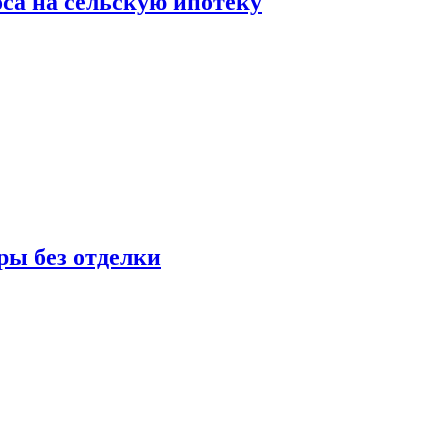
оса на сельскую ипотеку
ры без отделки