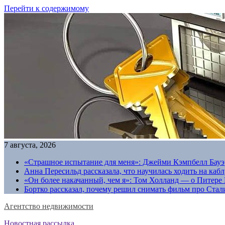
Перейти к содержимому
7 августа, 2026
«Страшное испытание для меня»: Джейми Кэмпбелл Бауэр
Анна Пересильд рассказала, что научилась ходить на каб
«Он более накачанный, чем я»: Том Холланд — о Питере 
Бортко рассказал, почему решил снимать фильм про Стал
Агентство недвижимости
Новостная рассылка