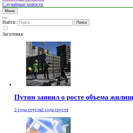
Случайные новости
Меню
Найти:
Заголовки
Путин заявил о росте объема жилищ
2 года спустя
2 года спустя