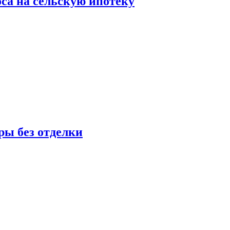
оса на сельскую ипотеку
ры без отделки