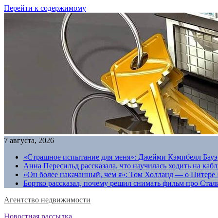
Перейти к содержимому
7 августа, 2026
«Страшное испытание для меня»: Джейми Кэмпбелл Бауэр
Анна Пересильд рассказала, что научилась ходить на каб
«Он более накачанный, чем я»: Том Холланд — о Питере 
Бортко рассказал, почему решил снимать фильм про Стал
Агентство недвижимости
Новостная рассылка