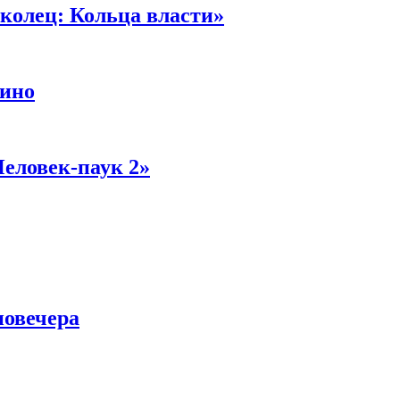
колец: Кольца власти»
кино
Человек-паук 2»
новечера