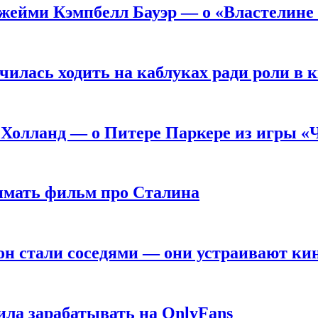
жейми Кэмпбелл Бауэр — о «Властелине 
чилась ходить на каблуках ради роли в 
 Холланд — о Питере Паркере из игры «
нимать фильм про Сталина
он стали соседями — они устраивают ки
ила зарабатывать на OnlyFans