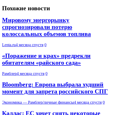
Похожие новости
Мировому энергорынку
спрогнозировали потерю
колоссальных объемов топлива
Lenta.ru
4 месяца спустя
0
«Поражение и крах» предрекли
обитателям «райского сада»
Рамблер
4 месяца спустя
0
Bloomberg: Европа выбрала худший
момент для запрета российского СПГ
Экономика — Рамблер/личные финансы
4 месяца спустя
0
Каллас: ЕС хочет снять некоторые