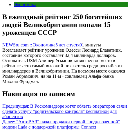
Экономика
В ежегодный рейтинг 250 богатейших
людей Великобритании попали 15
уроженцев СССР
NEWSru.com :: Экономика
5 лет спустя
0
1 минуты
Возглавляет рейтинг уроженец Одессы Леонард Блаватник,
состояние которого составляет 32,4 миллиарда долларов.
Основатель USM Алишер Усманов занял шестое место в
рейтинге - это самый высокий показатель среди российских
миллиардеров в Великобритании. На восьмом месте оказался
Роман Абрамович, на на 11-м - совладелец Альфа-банка
Михаил Фридман.
Навигация по записям
Предыдущая:
В Роскомнадзоре хотят обязать операторов связи
сделать услугу “родительского контроля” бесплатной для
абонентов
Далее:
“АвтоВАЗ” начал продажи первой “подключенной”
модели Lada с поддержкой платформы Connect