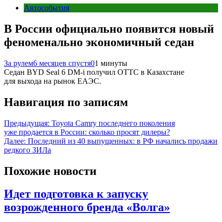
Автособытия
В России официально появится новый
феноменально экономичный седан
За рулем
6 месяцев спустя
0
1 минуты
Седан BYD Seal 6 DM-i получил ОТТС в Казахстане
для выхода на рынок ЕАЭС.
Навигация по записям
Предыдущая:
Toyota Camry последнего поколения
уже продается в России: сколько просят дилеры?
Далее:
Последний из 40 выпущенных: в РФ начались продажи
редкого ЗИЛа
Похожие новости
Идет подготовка к запуску
возрожденного бренда «Волга»