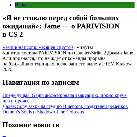
Игры
«Я не ставлю перед собой больших
ожиданий»: Jame — о PARIVISION
в CS 2
Чемпионат.com
6 месяцев спустя
0
1 минуты
Капитан состава PARIVISION по Counter-Strike 2 Джами Jame
Али признался, что не ждёт от команды прорыва
на ближайших турнирах после раннего вылета с IEM Krakow
2026.
Навигация по записям
Предыдущая:
Gaijin анонсировала эвакуацию, порно круче
игр и прочее
Далее:
Sony закрыла студию Bluepoint, создателей ремейков
Demon’s Souls и Shadow of the Colossus
Похожие новости