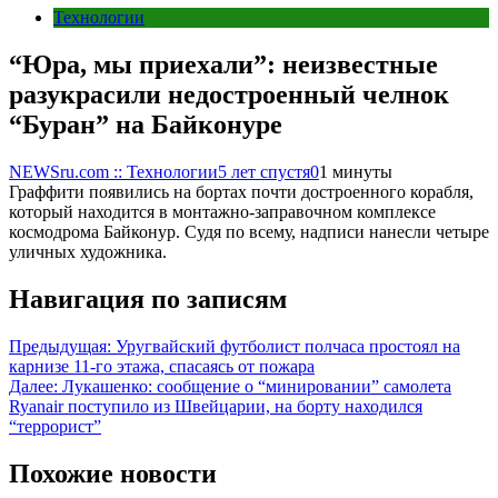
Технологии
“Юра, мы приехали”: неизвестные
разукрасили недостроенный челнок
“Буран” на Байконуре
NEWSru.com :: Технологии
5 лет спустя
0
1 минуты
Граффити появились на бортах почти достроенного корабля,
который находится в монтажно-заправочном комплексе
космодрома Байконур. Судя по всему, надписи нанесли четыре
уличных художника.
Навигация по записям
Предыдущая:
Уругвайский футболист полчаса простоял на
карнизе 11-го этажа, спасаясь от пожара
Далее:
Лукашенко: сообщение о “минировании” самолета
Ryanair поступило из Швейцарии, на борту находился
“террорист”
Похожие новости