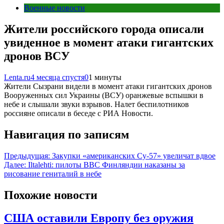
Военные новости
Жители российского города описали
увиденное в момент атаки гигантских
дронов ВСУ
Lenta.ru
4 месяца спустя
0
1 минуты
Жители Сызрани видели в момент атаки гигантских дронов
Вооруженных сил Украины (ВСУ) оранжевые вспышки в
небе и слышали звуки взрывов. Налет беспилотников
россияне описали в беседе с РИА Новости.
Навигация по записям
Предыдущая:
Закупки «американских Су-57» увеличат вдвое
Далее:
Iltalehti: пилоты ВВС Финляндии наказаны за
рисование гениталий в небе
Похожие новости
США оставили Европу без оружия