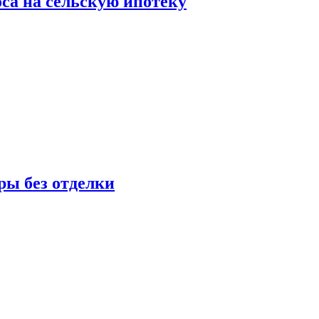
оса на сельскую ипотеку
ры без отделки