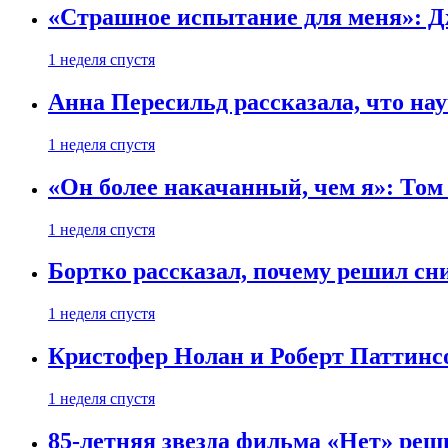
«Страшное испытание для меня»: Д
1 неделя спустя
Анна Пересильд рассказала, что нау
1 неделя спустя
«Он более накачанный, чем я»: Том
1 неделя спустя
Бортко рассказал, почему решил с
1 неделя спустя
Кристофер Нолан и Роберт Паттинс
1 неделя спустя
85-летняя звезда фильма «Нет» реш