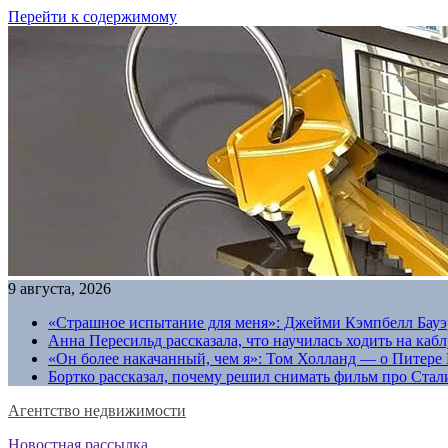
Перейти к содержимому
9 августа, 2026
«Страшное испытание для меня»: Джейми Кэмпбелл Бауэр
Анна Пересильд рассказала, что научилась ходить на каб
«Он более накачанный, чем я»: Том Холланд — о Питере 
Бортко рассказал, почему решил снимать фильм про Стал
Агентство недвижимости
Новостная рассылка