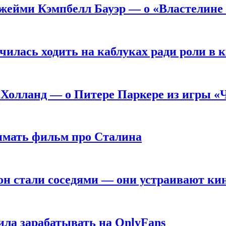
жейми Кэмпбелл Бауэр — о «Властелине 
чилась ходить на каблуках ради роли в 
 Холланд — о Питере Паркере из игры «
нимать фильм про Сталина
он стали соседями — они устраивают ки
ила зарабатывать на OnlyFans