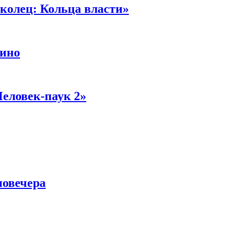
колец: Кольца власти»
кино
Человек-паук 2»
новечера