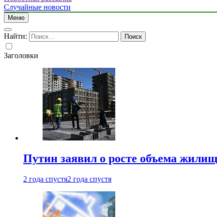
Случайные новости
Меню
Найти:
Заголовки
Путин заявил о росте объема жилищ
2 года спустя
2 года спустя