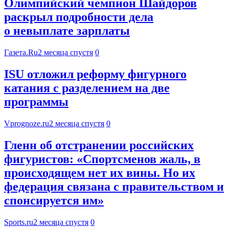
Олимпийский чемпион Шайдоров
раскрыл подробности дела
о невыплате зарплаты
Газета.Ru
2 месяца спустя
0
ISU отложил реформу фигурного
катания с разделением на две
программы
Vprognoze.ru
2 месяца спустя
0
Гленн об отстранении российских
фигуристов: «Спортсменов жаль, в
происходящем нет их вины. Но их
федерация связана с правительством и
спонсируется им»
Sports.ru
2 месяца спустя
0