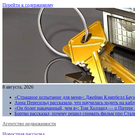
Перейти к содержимому
8 августа, 2026
«Страшное испытание для меня»: Джейми Кэмпбелл Бауэр
Анна Пересильд рассказала, что научилась ходить на каб
«Он более накачанный, чем я»: Том Холланд — о Питере 
Бортко рассказал, почему решил снимать фильм про Стал
Агентство недвижимости
Новостная рассылка