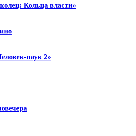
колец: Кольца власти»
кино
Человек-паук 2»
новечера