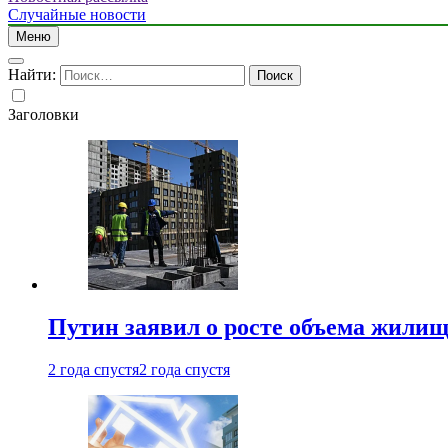
Случайные новости
Меню
Найти:
Заголовки
Путин заявил о росте объема жилищ
2 года спустя
2 года спустя