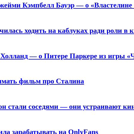
жейми Кэмпбелл Бауэр — о «Властелине 
чилась ходить на каблуках ради роли в 
 Холланд — о Питере Паркере из игры «
нимать фильм про Сталина
он стали соседями — они устраивают ки
ила зарабатывать на OnlyFans