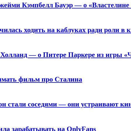
жейми Кэмпбелл Бауэр — о «Властелине 
чилась ходить на каблуках ради роли в 
 Холланд — о Питере Паркере из игры «
нимать фильм про Сталина
он стали соседями — они устраивают ки
ила зарабатывать на OnlyFans