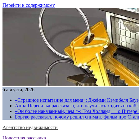
Перейти к содержимому
6 августа, 2026
«Страшное испытание для меня»: Джейми Кэмпбелл Бауэр
Анна Пересильд рассказала, что научилась ходить на каб
«Он более накачанный, чем я»: Том Холланд — о Питере 
Бортко рассказал, почему решил снимать фильм про Стал
Агентство недвижимости
Новостная рассылка