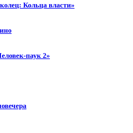
колец: Кольца власти»
кино
Человек-паук 2»
новечера