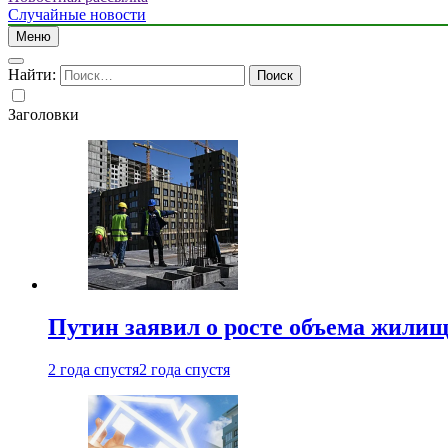
Случайные новости
Меню
Найти:
Заголовки
Путин заявил о росте объема жилищ
2 года спустя
2 года спустя