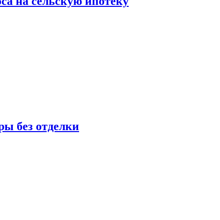
оса на сельскую ипотеку
ры без отделки