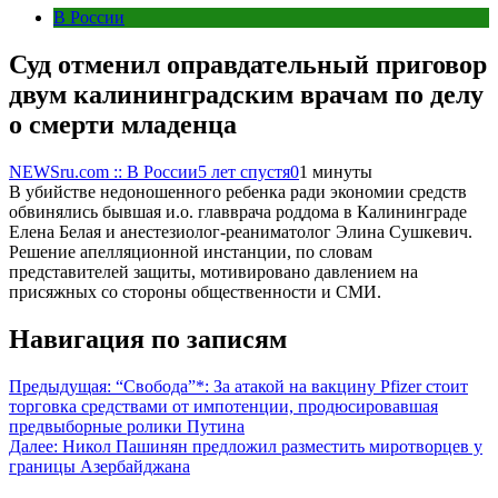
В России
Суд отменил оправдательный приговор
двум калининградским врачам по делу
о смерти младенца
NEWSru.com :: В России
5 лет спустя
0
1 минуты
В убийстве недоношенного ребенка ради экономии средств
обвинялись бывшая и.о. главврача роддома в Калининграде
Елена Белая и анестезиолог-реаниматолог Элина Сушкевич.
Решение апелляционной инстанции, по словам
представителей защиты, мотивировано давлением на
присяжных со стороны общественности и СМИ.
Навигация по записям
Предыдущая:
“Свобода”*: За атакой на вакцину Pfizer стоит
торговка средствами от импотенции, продюсировавшая
предвыборные ролики Путина
Далее:
Никол Пашинян предложил разместить миротворцев у
границы Азербайджана