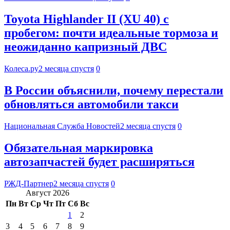
Toyota Highlander II (XU 40) с
пробегом: почти идеальные тормоза и
неожиданно капризный ДВС
Колеса.ру
2 месяца спустя
0
В России объяснили, почему перестали
обновляться автомобили такси
Национальная Служба Новостей
2 месяца спустя
0
Обязательная маркировка
автозапчастей будет расширяться
РЖД-Партнер
2 месяца спустя
0
Август 2026
Пн
Вт
Ср
Чт
Пт
Сб
Вс
1
2
3
4
5
6
7
8
9