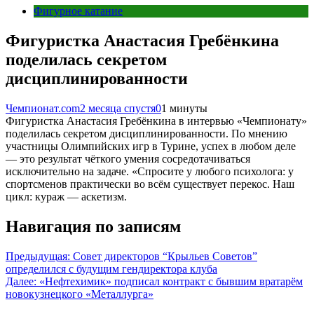
Фигурное катание
Фигуристка Анастасия Гребёнкина
поделилась секретом
дисциплинированности
Чемпионат.com
2 месяца спустя
0
1 минуты
Фигуристка Анастасия Гребёнкина в интервью «Чемпионату»
поделилась секретом дисциплинированности. По мнению
участницы Олимпийских игр в Турине, успех в любом деле
— это результат чёткого умения сосредотачиваться
исключительно на задаче. «Спросите у любого психолога: у
спортсменов практически во всём существует перекос. Наш
цикл: кураж — аскетизм.
Навигация по записям
Предыдущая:
Совет директоров “Крыльев Советов”
определился с будущим гендиректора клуба
Далее:
«Нефтехимик» подписал контракт с бывшим вратарём
новокузнецкого «Металлурга»